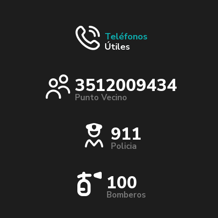
Teléfonos
Útiles
3512009434
Punto Vecino
911
Policia
100
Bomberos