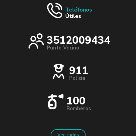
Teléfonos
Útiles
3512009434
Punto Vecino
911
Policia
100
Bomberos
Ver todos