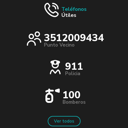
Teléfonos
Útiles
3512009434
Punto Vecino
911
Policia
100
Bomberos
Ver todos