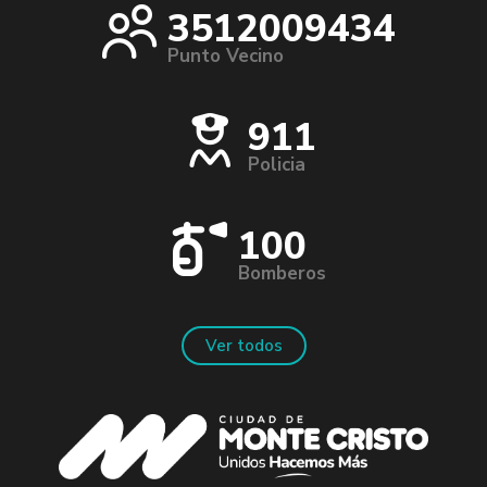
3512009434
Punto Vecino
911
Policia
100
Bomberos
Ver todos